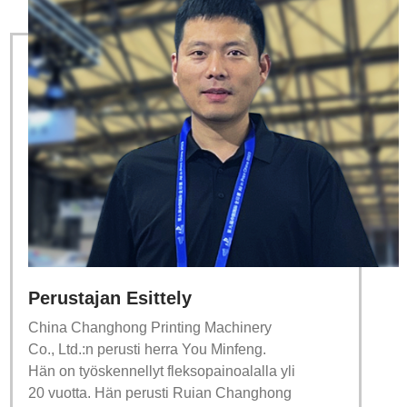
Perustajan Esittely
China Changhong Printing Machinery
Co., Ltd.:n perusti herra You Minfeng.
Hän on työskennellyt fleksopainoalalla yli
20 vuotta. Hän perusti Ruian Changhong