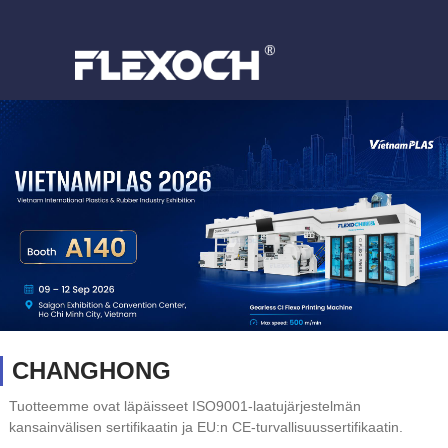
CHANGHONG
Tuotteemme ovat läpäisseet ISO9001-laatujärjestelmän
kansainvälisen sertifikaatin ja EU:n CE-turvallisuussertifikaatin.