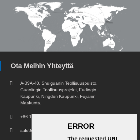
Ota Meihin Yhteyttä
A-39A-40, Shuiguanin Teollisuuspuisto,
Guanlingin Teollisuusprojekti, Fudingin
Kaupunki, Ningden Kaupunki, Fujianin
Maakunta.
+86 18150207107
sale8@chprintingmachine.com