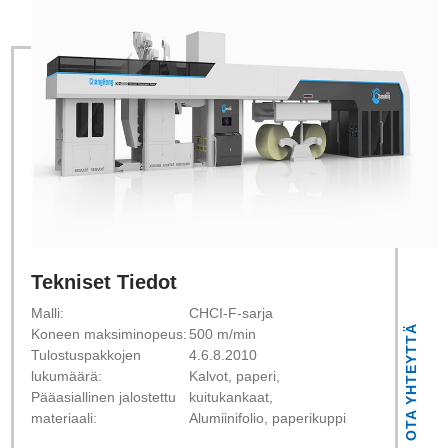
Tekniset Tiedot
Malli:
CHCI-F-sarja
OTA YHTEYTTÄ
Koneen maksiminopeus:
500 m/min
Tulostuspakkojen
4.6.8.2010
lukumäärä:
Kalvot, paperi,
Pääasiallinen jalostettu
kuitukankaat,
materiaali:
Alumiinifolio, paperikuppi