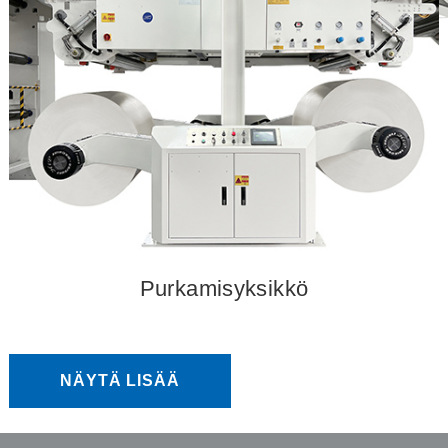
Purkamisyksikkö
NÄYTÄ LISÄÄ