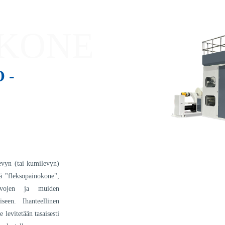
KONE
 -
evyn (tai kumilevyn)
ä "fleksopainokone",
alvojen ja muiden
iseen. Ihanteellinen
levitetään tasaisesti