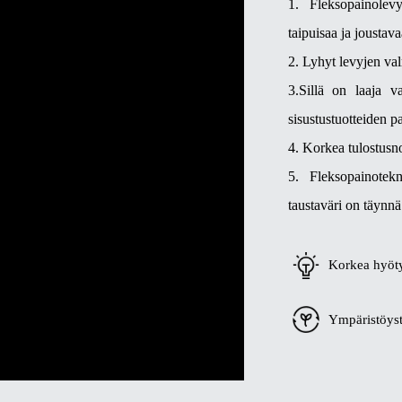
1. Fleksopainolev
taipuisaa ja joustava
2. Lyhyt levyjen valm
3.Sillä on laaja v
sisustustuotteiden p
4. Korkea tulostusn
5. Fleksopainotekn
taustaväri on täynnä
Korkea hyöt
Ympäristöyst