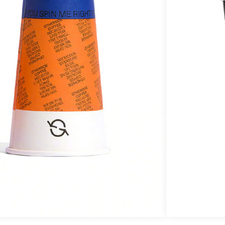
k
e
k