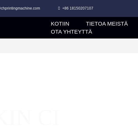
chprintingmachine.com
+86 18150207107
KOTIIN
TIETOA MEISTÄ
VAIHTEETON FLEXO-PAINATUSKONE KUITUKANGASMATERIAALILLE
P
OTA YHTEYTTÄ
IN CI