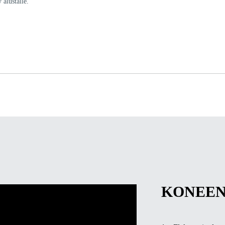
 alustalle.
KONEEN