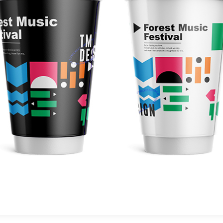
NÄYTENÄYTTÖ
CI-flexopainokoneella on laaja valikoima
äyttömateriaaleja, ja se soveltuu erittäin hyvin
rilaisiin materiaaleihin, kuten läpinäkyvään
alvoon, kuitukankaaseen, paperiin jne.