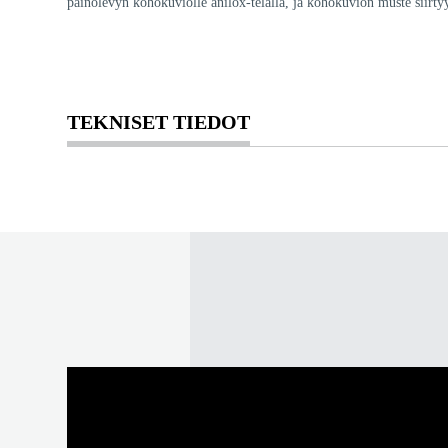
painolevyn kohokuviolle anilox-telalla, ja kohokuvion muste siirtyy
TEKNISET TIEDOT