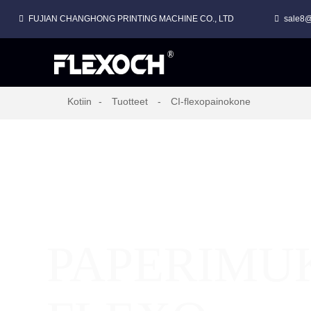
FUJIAN CHANGHONG PRINTING MACHINE CO., LTD
sale8@
A UUDELLEENKELAUSLAITE PINOFLEXO-PRÄSSI
ME UUDELLEENKELAUSLAITETTA PINOFLEKSOKONE
PINOTYYPPIINEN FLEXO-PAINATUSKONE MUOVIKALVOILLE
PAPERIPUSSIEN INLINE FLEXOGRAAFISET PAINOTUSPAINO
Kotiin
Tuotteet
CI-flexopainokone
PAPERIMUK