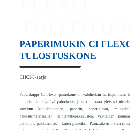
FLEXO -
TULOSTUS
PAPERIMUKIN CI FLEXO
TULOSTUSKONE
CHCI-J-sarja
Paperikuppi CI Flexo -painokone on valoherkän hartsipehmeän l
materiaalina käyttävä painokone, joka tunnetaan yleisesti nimell
soveltuu kuitukankaiden, paperin, paperikupin, muovik
pakkausmateriaalien, elintarvikepakkausten, vaatteiden painam
painolaite pakkaamiseen, kuten pusseihin. Painatuksen aikana muste 