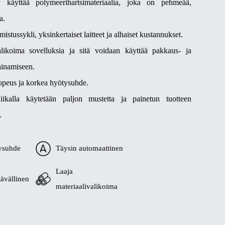
y käyttää polymeerihartsimateriaalia, joka on pehmeää,
a.
istussykli, yksinkertaiset laitteet ja alhaiset kustannukset.
alikoima sovelluksia ja sitä voidaan käyttää pakkaus- ja
ainamiseen.
opeus ja korkea hyötysuhde.
iikalla käytetään paljon mustetta ja painetun tuotteen
.
ysuhde
Täysin automaattinen
Laaja
ävällinen
materiaalivalikoima