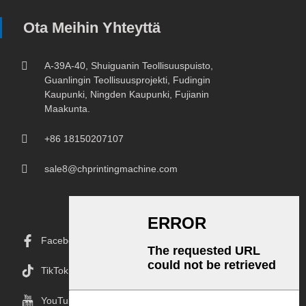
Ota Meihin Yhteyttä
A-39A-40, Shuiguanin Teollisuuspuisto,
Guanlingin Teollisuusprojekti, Fudingin
Kaupunki, Ningden Kaupunki, Fujianin
Maakunta.
+86 18150207107
sale8@chprintingmachine.com
Facebook
TikTok
YouTube