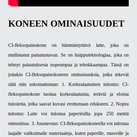
KONEEN OMINAISUUDET
CI-fleksopainokone on hämmästyttävä laite, joka on
mullistanut painatustavan. Se on huipputeknologiaa, joka on
tehnyt painatuksesta nopeampaa ja tehokkaampaa. Tässä on
joitakin CI-fleksopainokoneen ominaisuuksia, jotka tekevät
siitä niin uskomattoman:
1. Korkealaatuinen tulostus: CI-
fleksopainokone tuottaa korkealaatuisia, teräviä ja eloisia
tulosteita, jotka saavat kuvasi erottumaan edukseen.
2. Nopea
tulostus: Laite voi tulostaa paperirullia jopa 250 metriä
minuutissa.
3. Joustavuus: CI-fleksopainokoneella voi tulostaa
laajalle valikoimalle materiaaleja, kuten paperille, muoville ja