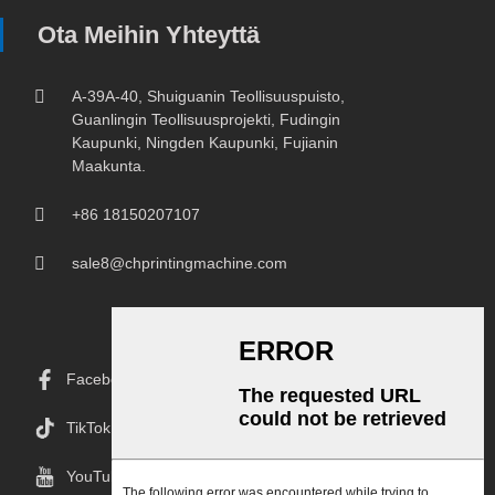
Ota Meihin Yhteyttä
A-39A-40, Shuiguanin Teollisuuspuisto,
Guanlingin Teollisuusprojekti, Fudingin
Kaupunki, Ningden Kaupunki, Fujianin
Maakunta.
+86 18150207107
sale8@chprintingmachine.com
Facebook
TikTok
YouTube