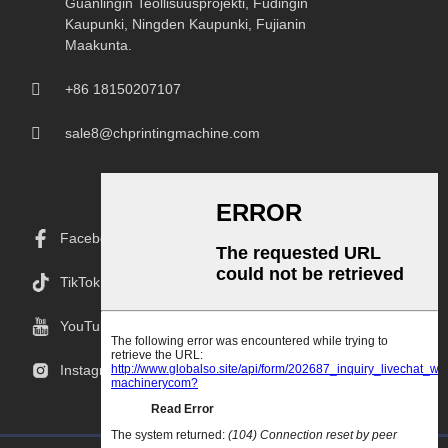
Guanlingin Teollisuusprojekti, Fudingin
Kaupunki, Ningden Kaupunki, Fujianin
Maakunta.
+86 18150207107
sale8@chprintingmachine.com
Facebook
TikTok
YouTube
Instagramissa