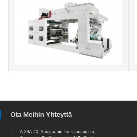
Ota Meihin Yhteyttä
A-39A-40, Shuiguanin Teollisuuspuisto,