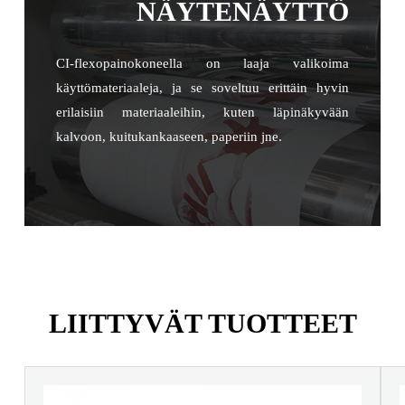
NÄYTENÄYTTÖ
CI-flexopainokoneella on laaja valikoima
käyttömateriaaleja, ja se soveltuu erittäin hyvin
erilaisiin materiaaleihin, kuten läpinäkyvään
kalvoon, kuitukankaaseen, paperiin jne.
LIITTYVÄT TUOTTEET