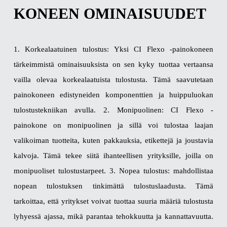
KONEEN OMINAISUUDET
1. Korkealaatuinen tulostus: Yksi CI Flexo -painokoneen
tärkeimmistä ominaisuuksista on sen kyky tuottaa vertaansa
vailla olevaa korkealaatuista tulostusta. Tämä saavutetaan
painokoneen edistyneiden komponenttien ja huippuluokan
tulostustekniikan avulla. 2. Monipuolinen: CI Flexo -
painokone on monipuolinen ja sillä voi tulostaa laajan
valikoiman tuotteita, kuten pakkauksia, etikettejä ja joustavia
kalvoja. Tämä tekee siitä ihanteellisen yrityksille, joilla on
monipuoliset tulostustarpeet. 3. Nopea tulostus: mahdollistaa
nopean tulostuksen tinkimättä tulostuslaadusta. Tämä
tarkoittaa, että yritykset voivat tuottaa suuria määriä tulostusta
lyhyessä ajassa, mikä parantaa tehokkuutta ja kannattavuutta.