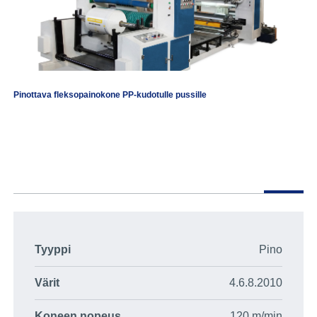
Pinottava fleksopainokone PP-kudotulle pussille
Tyyppi
Pino
Värit
4.6.8.2010
Koneen nopeus
120 m/min