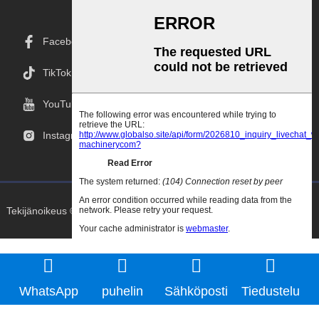
Facebook
TikTok
YouTube
Instagramissa
Tekijänoikeus © 2025 Goodao.Cn Kaikki Oikeudet Pidätetään.
WhatsApp
puhelin
Sähköposti
Tiedustelu