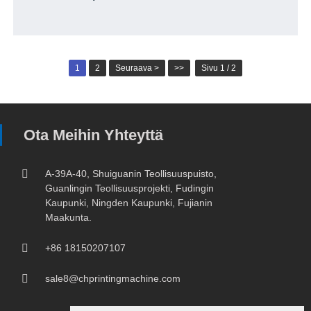
1
2
Seuraava >
>>
Sivu 1 / 2
Ota Meihin Yhteyttä
A-39A-40, Shuiguanin Teollisuuspuisto,
Guanlingin Teollisuusprojekti, Fudingin
Kaupunki, Ningden Kaupunki, Fujianin
Maakunta.
+86 18150207107
sale8@chprintingmachine.com