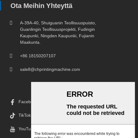
Ota Meihin Yhteyttä
A-39A-40, Shuiguanin Teollisuuspuisto,
Guanlingin Teollisuusprojekti, Fudingin
Kaupunki, Ningden Kaupunki, Fujianin
Maakunta.
+86 18150207107
sale8@chprintingmachine.com
Facebook
TikTok
YouTube