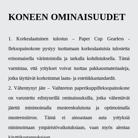
KONEEN OMINAISUUDET
1. Korkealaatuinen tulostus – Paper Cup Gearless -
fleksopainokone pystyy tuottamaan korkealaatuisia tulosteita
erinomaisella värintoistolla ja tarkalla kohdistuksella. Tämä
varmistaa, että yritykset voivat tuottaa pakkausmateriaaleja,
jotka täyttävät korkeimmat laatu- ja estetiikkastandardit.
2. Vähentynyt jäte – Vaihteeton paperikuppifleksopainokone
on varustettu edistyneillä ominaisuuksilla, jotka vähentävät
jätettä minimoimalla musteenkulutusta ja optimoimalla
musteensiirron. Tämä ei ainoastaan ​​auta yrityksiä
minimoimaan ympäristövaikutuksiaan, vaan myös alentaa
käyttökustannuksiaan.