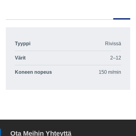
Tyyppi
Rivissä
Värit
2–12
Koneen nopeus
150 m/min
Ota Meihin Yhteyttä