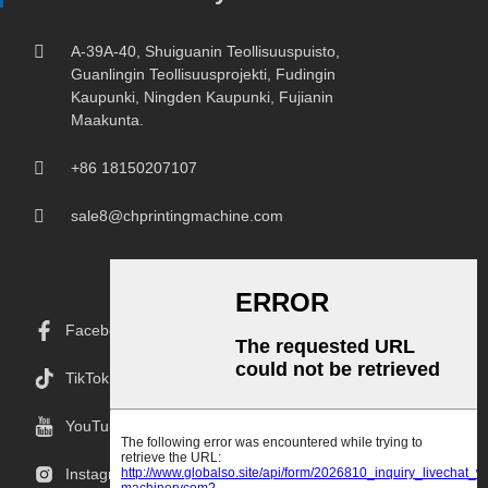
A-39A-40, Shuiguanin Teollisuuspuisto,
Guanlingin Teollisuusprojekti, Fudingin
Kaupunki, Ningden Kaupunki, Fujianin
Maakunta.
+86 18150207107
sale8@chprintingmachine.com
Facebook
TikTok
YouTube
Instagramissa