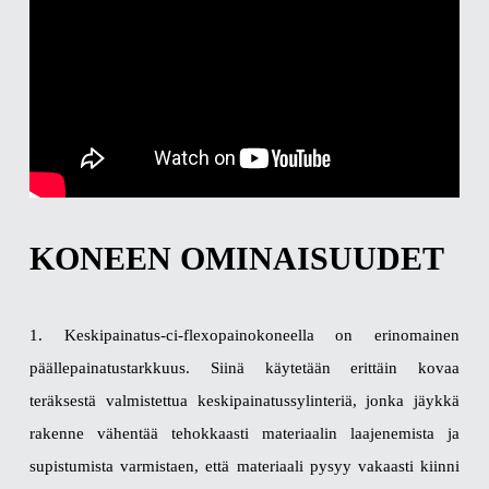
KONEEN OMINAISUUDET
1. Keskipainatus-ci-flexopainokoneella on erinomainen
päällepainatustarkkuus. Siinä käytetään erittäin kovaa
teräksestä valmistettua keskipainatussylinteriä, jonka jäykkä
rakenne vähentää tehokkaasti materiaalin laajenemista ja
supistumista varmistaen, että materiaali pysyy vakaasti kiinni