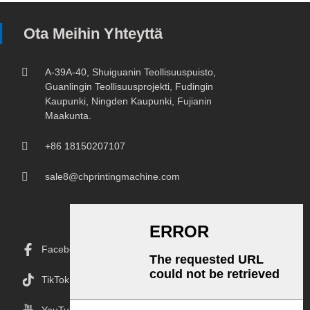
Ota Meihin Yhteyttä
A-39A-40, Shuiguanin Teollisuuspuisto,
Guanlingin Teollisuusprojekti, Fudingin
Kaupunki, Ningden Kaupunki, Fujianin
Maakunta.
+86 18150207107
sale8@chprintingmachine.com
Facebook
TikTok
YouTube