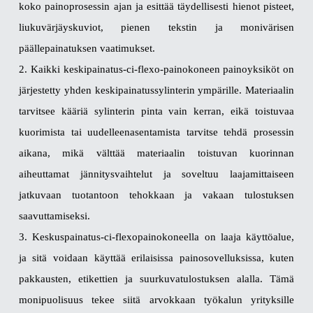
koko painoprosessin ajan ja esittää täydellisesti hienot pisteet,
liukuvärjäyskuviot, pienen tekstin ja monivärisen
päällepainatuksen vaatimukset.
2. Kaikki keskipainatus-ci-flexo-painokoneen painoyksiköt on
järjestetty yhden keskipainatussylinterin ympärille. Materiaalin
tarvitsee kääriä sylinterin pinta vain kerran, eikä toistuvaa
kuorimista tai uudelleenasentamista tarvitse tehdä prosessin
aikana, mikä välttää materiaalin toistuvan kuorinnan
aiheuttamat jännitysvaihtelut ja soveltuu laajamittaiseen
jatkuvaan tuotantoon tehokkaan ja vakaan tulostuksen
saavuttamiseksi.
3. Keskuspainatus-ci-flexopainokoneella on laaja käyttöalue,
ja sitä voidaan käyttää erilaisissa painosovelluksissa, kuten
pakkausten, etikettien ja suurkuvatulostuksen alalla. Tämä
monipuolisuus tekee siitä arvokkaan työkalun yrityksille