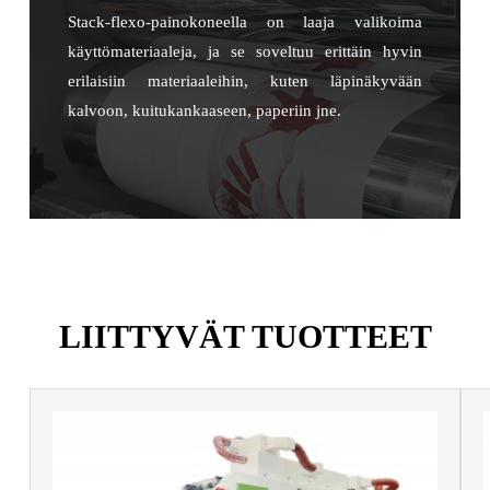
Stack-flexo-painokoneella on laaja valikoima
käyttömateriaaleja, ja se soveltuu erittäin hyvin
erilaisiin materiaaleihin, kuten läpinäkyvään
kalvoon, kuitukankaaseen, paperiin jne.
LIITTYVÄT TUOTTEET