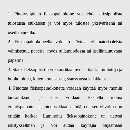
1. Pinotyyppinen fleksopainokone voi tehdä kaksipuolista
tulostusta etukäteen ja voi myös tulostaa yksivärisenä tai
useilla väreillä.
2. Fleksopainokoneella voidaan käyttää eri materiaaleista
valmistettua paperia, myös rullamuodossa tai itseliimautuvana
paperina.
3. Stack-fleksopuristin voi suorittaa myös erilaisia ​​toimintoja ja
huoltotoimia, kuten koneistusta, stanssausta ja lakkausta.
4. Pinottua fleksopainokonetta voidaan käyttää myös moniin
tarkoituksiin, ja sillä voidaan käsitellä monia
erikoispainatuksia, joten voidaan nähdä, että sen ylivoima on
erittäin korkea. Laminoitu fleksopainokone on tietysti
edistyksellinen ja voi auttaa käyttäjiä ohjaamaan