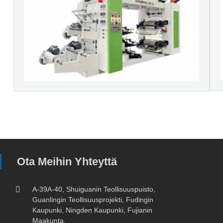
Ota Meihin Yhteyttä
A-39A-40, Shuiguanin Teollisuuspuisto,
Guanlingin Teollisuusprojekti, Fudingin
Kaupunki, Ningden Kaupunki, Fujianin
Maakunta.