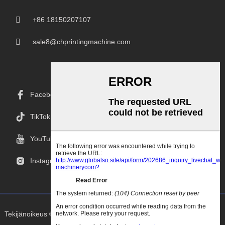
+86 18150207107
sale8@chprintingmachine.com
Facebook
TikTok
YouTube
Instagramissa
Tekijänoikeus © 2025 Goodao.Cn Kaikki Oikeudet Pidätetään.