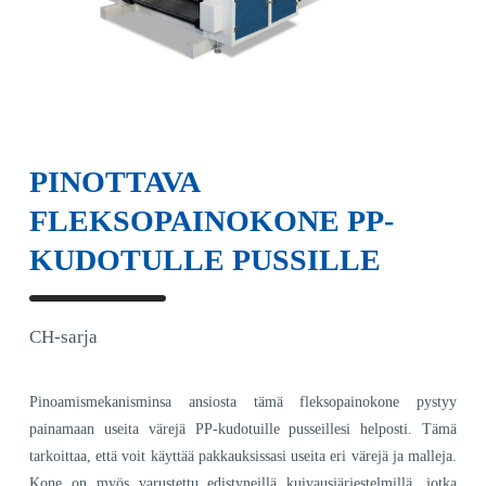
PINOTTAVA
FLEKSOPAINOKONE PP-
KUDOTULLE PUSSILLE
CH-sarja
Pinoamismekanisminsa ansiosta tämä fleksopainokone pystyy
painamaan useita värejä PP-kudotuille pusseillesi helposti. Tämä
tarkoittaa, että voit käyttää pakkauksissasi useita eri värejä ja malleja.
Kone on myös varustettu edistyneillä kuivausjärjestelmillä, jotka