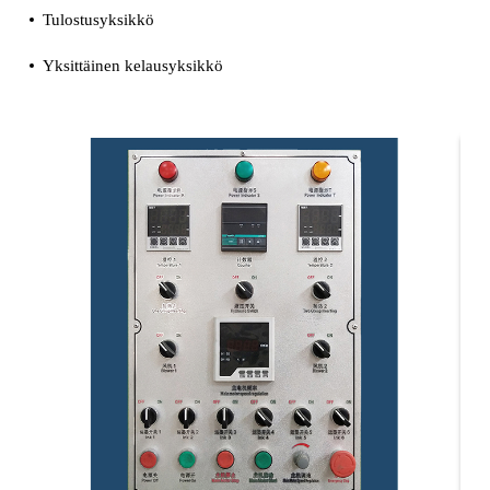
Tulostusyksikkö
Yksittäinen kelausyksikkö