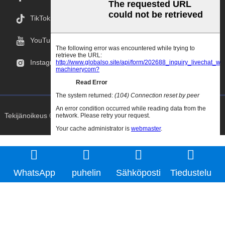
TikTok
YouTube
Instagramissa
Tekijänoikeus © 2025 Goodao.Cn Kaikki Oikeudet Pidätetään.
WhatsApp
puhelin
Sähköposti
Tiedustelu