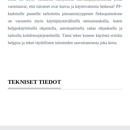
varmistavat, että tulosteet ovat kuivia ja käyttövalmiita hetkessä! PP-
kudotuille pusseille tarkoitettu pinoamistyyppinen fleksopainokone
on varustettu myös käyttäjäystävällisillä ominaisuuksilla, kuten
helppokäyttöisillä ohjaimilla, automaattisella radan ohjauksella ja
tarkoilla kohdistusjärjestelmillä. Tämä tekee koneen käytöstä erittäin
helppoa ja tekee täydellisten tulosteiden saavuttamisesta joka kerta.
TEKNISET TIEDOT